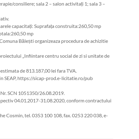
erapie/consiliere; sala 2 – salon activitați 1; sala 3 –
ativ.
oarele capacitați: Suprafața construita:260,50 mp
totala:260,50 mp
ă-Comuna Bălești organizeaza procedura de achizitie
roiectului „Infiintare centru social de zi si unitate de
 estimata de 813.187,00 lei fara TVA.
in SEAP, https://sicap-prod.e-licitatie.ro/pub
cat Nr. SCN 1051350/26.08.2019.
espectiv 04.01.2017-31.08.2020, conform contractului
e Cosmin, tel. 0353 100 108, fax. 0253 220 038, e-