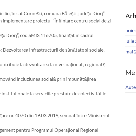
miciliu, în sat Cornești, comuna Bălești, județul Gorj”
Arh
 implementare proiectul ”Înființare centru social de zi
noie
dețul Gorj”, cod SMIS 116705, finanțat în cadrul
iulie
Dezvoltarea infrastructurii de sănătate si sociale,
mai 
contribuie la dezvoltarea la nivel național , regional și
Me
romovând incluziunea socială prin îmbunătățirea
Auten
 instituționale la serviciile prestate de colectivitățile
țare nr. 4070 din 19.03.2019, semnat între Ministerul
anagement pentru Programul Operațional Regional