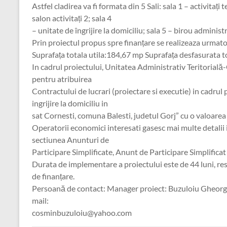
Astfel cladirea va fi formata din 5 Sali: sala 1 – activitați t
salon activitați 2; sala 4
– unitate de îngrijire la domiciliu; sala 5 – birou administr
Prin proiectul propus spre finanțare se realizeaza urmat
Suprafața totala utila:184,67 mp Suprafața desfasurata 
In cadrul proiectului, Unitatea Administrativ Teritorial
pentru atribuirea
Contractului de lucrari (proiectare si executie) in cadrul p
ingrijire la domiciliu in
sat Cornesti, comuna Balesti, judetul Gorj” cu o valoarea
Operatorii economici interesati gasesc mai multe detalii 
sectiunea Anunturi de
Participare Simplificate, Anunt de Participare Simplifi
Durata de implementare a proiectului este de 44 luni, r
de finanțare.
Persoană de contact: Manager proiect: Buzuloiu Gheorgh
mail:
cosminbuzuloiu@yahoo.com